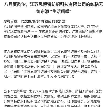
八月夏韵浓，江苏思博特纺织科技有限公司的纺粘无
纺布添 “生活质感”
发布日期： [2025/8/5]
共阅读 [382] 次
八月的阳光依旧热烈，公园里的树荫下藏着乘凉的人群，超市冰柜
里的冰饮冒着白汽 —— 在这夏意正酣的时节，江苏思博特纺织科技
有限公司的
纺粘无纺布
正以细腻质感，为生活增添几分舒适。
作为深耕纺粘无纺布领域的企业，江苏思博特纺织科技有限公司对
八月的场景需求有着精准把握。家里常用的一次性擦手巾，柔软不
掉絮，用的正是该公司的
纺粘无纺布
，沾水后韧性依旧，擦完桌面
还能顺手擦拭水龙头，环保又实用。就连宠物夏天用的降温垫表
层，也采用了江苏思博特纺织科技有限公司的纺粘无纺布，透气不
闷汗，宠物趴在上面打滚时，毛发不会粘连起球。
当下 “居家整理” 成了八月闲暇时光的热门选择，纺粘无纺布的优势
愈发凸显。衣柜里的衣物分类隔板、书架上的防尘罩，用的都是江
苏思博特纺织科技有限公司的纺粘无纺布，轻便易裁剪，还能根据
收纳需求随意调整大小。户外市集上的手工饰品包装，也偏爱这种