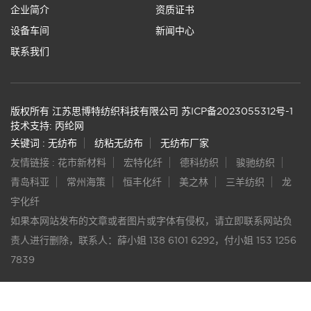
企业简介
资质证书
设备车间
新闻中心
联系我们
版权所有 江苏思博特纺织科技有限公司
苏ICP备2023055312号-1
技术支持: 丙纶网
关键词 :
无纺布
纺粘无纺布
无纺布厂家
友情链接 :
花市新材料
宏特化纤
德科纺织
骏驰纺织
青岛科亚
常州海策
恒丰化纤
美之林
三羊纺织
龙
宇化纤
如果本网站发布的文章或者图片或字体有侵权，请立即联系网站负
责人进行删除，联系人：薛小姐 138 6101 6292，付小姐 153 1256
7839